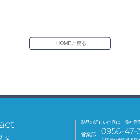
HOMEに戻る
act
製品の詳しい内容は、弊社営
0956-47-3
営業部
わせ
月
曜日
〜金
曜日
8:00