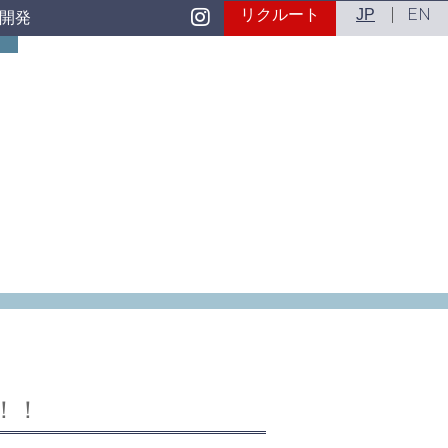
EN
リクルート
JP
開発
！！