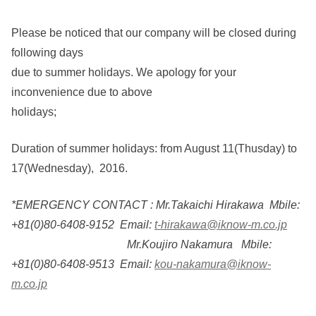
Please be noticed that our company will be closed during
following days
due to summer holidays. We apology for your
inconvenience due to above
holidays;
Duration of summer holidays: from August 11(Thusday) to
17(Wednesday), 2016.
*EMERGENCY CONTACT : Mr.Takaichi Hirakawa Mbile:
+81(0)80-6408-9152 Email:
t-hirakawa@iknow-m.co.jp
Mr.Koujiro Nakamura Mbile:
+81(0)80-6408-9513 Email:
kou-nakamura@iknow-
m.co.jp