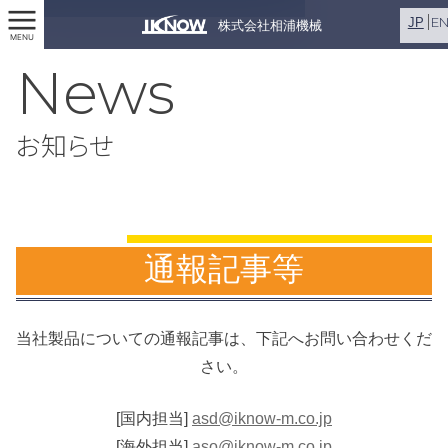
E
JP
株式会社相浦機械
MENU
News
お知らせ
通報記事等
当社製品についての通報記事は、下記へお問い合わせくだ
さい。
[国内担当]
asd@iknow-m.co.jp
[海外担当]
aso@iknow-m.co.jp