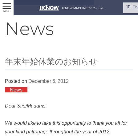
E
JP
IKNOW MACHINERY Co.,Ltd.
MENU
News
年末年始休業のお知らせ
Posted on
December 6, 2012
News
Dear Sirs/Madams,
We would like to take this opportunity to thank you all for
your kind patronage throughout the year of 2012,