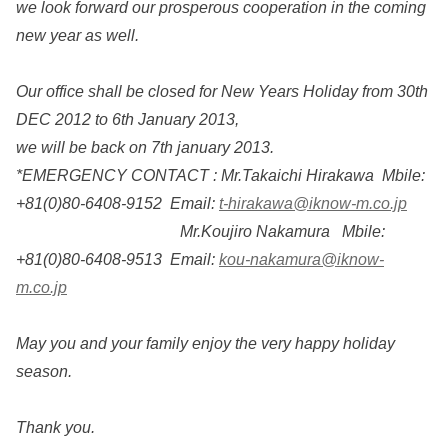
we look forward our prosperous cooperation in the coming
new year as well.
Our office shall be closed for New Years Holiday from 30th
DEC 2012 to 6th January 2013,
we will be back on 7th january 2013.
*EMERGENCY CONTACT : Mr.Takaichi Hirakawa Mbile:
+81(0)80-6408-9152 Email:
t-hirakawa@iknow-m.co.jp
Mr.Koujiro Nakamura Mbile:
+81(0)80-6408-9513 Email:
kou-nakamura@iknow-
m.co.jp
May you and your family enjoy the very happy holiday
season.
Thank you.