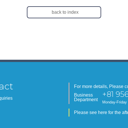
back to index
act
For more details, Please c
+81 956
Business
quiries
Department
Mon
day-Fri
day
Please see here for the aft