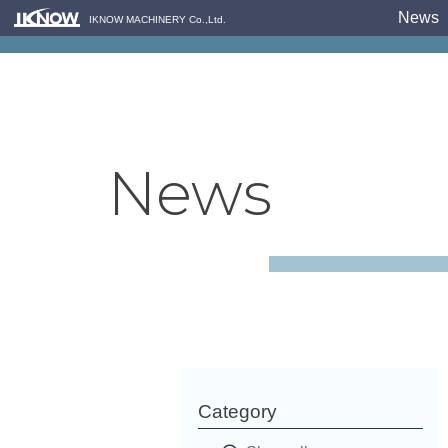
News
IKNOW MACHINERY Co.,Ltd.
News
Category