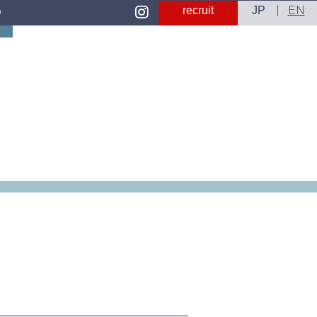
EN
recruit
JP
D