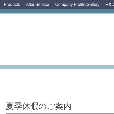
Products
After Service
Company
Profile
/Gallery
R&
夏季休暇のご案内