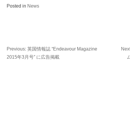
Posted in
News
Previous:
英国情報誌 “Endeavour Magazine
Next
Post
2015年3月号” に広告掲載
navigation