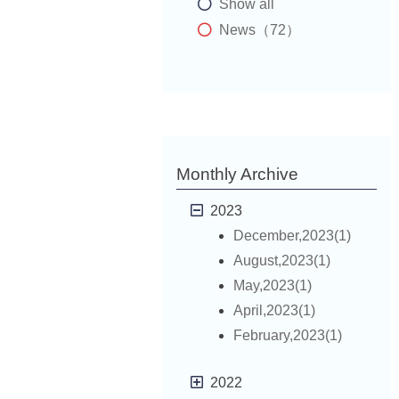
Show all
News（72）
Monthly Archive
2023
December,2023(1)
August,2023(1)
May,2023(1)
April,2023(1)
February,2023(1)
2022