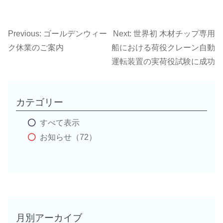
Previous:
ゴールデンウィー
Next:
世界初 木材チップ専用
投
ク休業のご案内
船における荷役クレーン自動
稿
運転装置の実荷役試験に成功
ナ
カテゴリー
ビ
すべて表示
ゲ
お知らせ（72）
ー
シ
ョ
月別アーカイブ